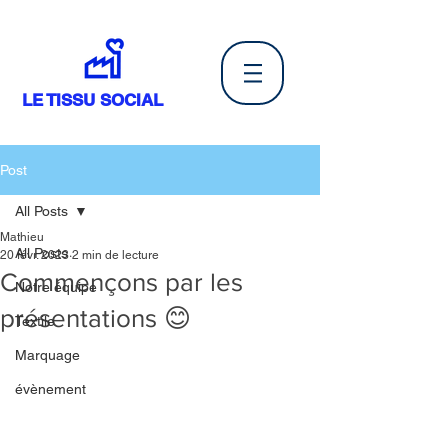
LE TISSU SOCIAL
Post
All Posts
Mathieu
All Posts
20 févr. 2023
2 min de lecture
Commençons par les
Notre équipe
présentations 😊
Textile
Marquage
évènement