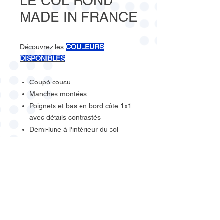
LE COL ROND
MADE IN FRANCE
Découvrez les
COULEURS
DISPONIBLES
Coupé cousu
Manches montées
Poignets et bas en bord côte 1x1
avec détails contrastés
Demi-lune à l'intérieur du col
Bande de propreté intérieur col
Détail tricolore en bas du corps
Taille XS-3XL
1 rue de chalon-sur-saône
07.67.77.97.87