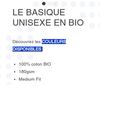
LE BASIQUE
UNISEXE EN BIO
Découvrez les
COULEURS
DISPONIBLES
100% coton BIO
180gsm
Medium Fit
Taille XXS - 3XL
1 rue de chalon-sur-saône
07.67.77.97.87
67000 STRASBOURG